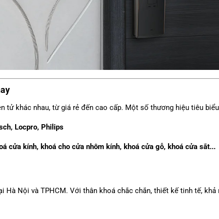
nay
ện tử khác nhau, từ giá rẻ đến cao cấp. Một số thương hiệu tiêu biể
ch, Locpro, Philips
á cửa kính, khoá cho cửa nhôm kính, khoá cửa gỗ, khoá cửa sắt...
ại Hà Nội và TPHCM. Với thân khoá chắc chắn, thiết kế tinh tế, khả 