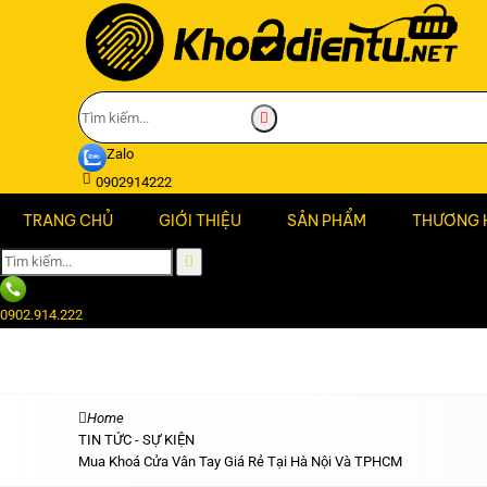
Zalo
0902914222
TRANG CHỦ
GIỚI THIỆU
SẢN PHẨM
THƯƠNG 
0902.914.222
Home
TIN TỨC - SỰ KIỆN
Mua Khoá Cửa Vân Tay Giá Rẻ Tại Hà Nội Và TPHCM