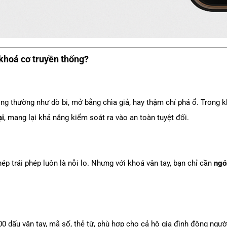
 khoá cơ truyền thống?
g thường như dò bi, mở bằng chìa giả, hay thậm chí phá ổ. Trong k
ại
, mang lại khả năng kiểm soát ra vào an toàn tuyệt đối.
hép trái phép luôn là nỗi lo. Nhưng với khoá vân tay, bạn chỉ cần
ngó
0 dấu vân tay, mã số, thẻ từ, phù hợp cho cả hộ gia đình đông ngườ