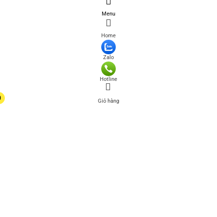
Menu
Home
Zalo
Hotline
0
Giỏ hàng
0