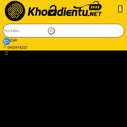
Zalo
0902914222