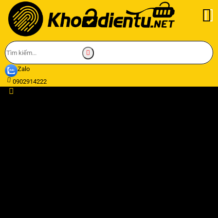
Zalo
0902914222