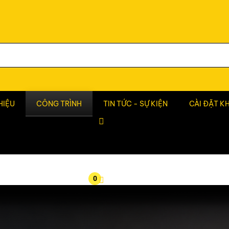
HIỆU
CÔNG TRÌNH
TIN TỨC - SỰ KIỆN
CÀI ĐẶT K
0