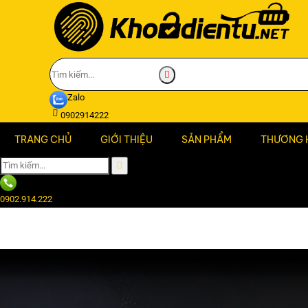
Zalo
0902914222
TRANG CHỦ
GIỚI THIỆU
SẢN PHẨM
THƯƠNG 
0902.914.222