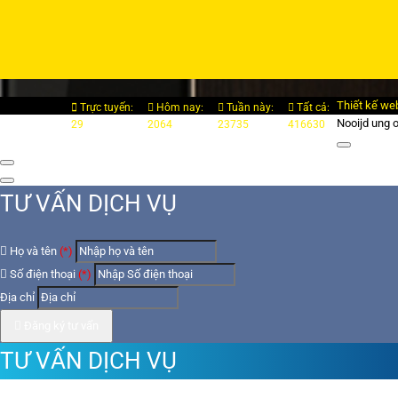
Thiết kế we
Trực tuyến:
Hôm nay:
Tuần này:
Tất cả:
Nooijd ung 
29
2064
23735
416630
TƯ VẤN DỊCH VỤ
Họ và tên
(*)
Số điện thoại
(*)
Địa chỉ
Đăng ký tư vấn
TƯ VẤN DỊCH VỤ