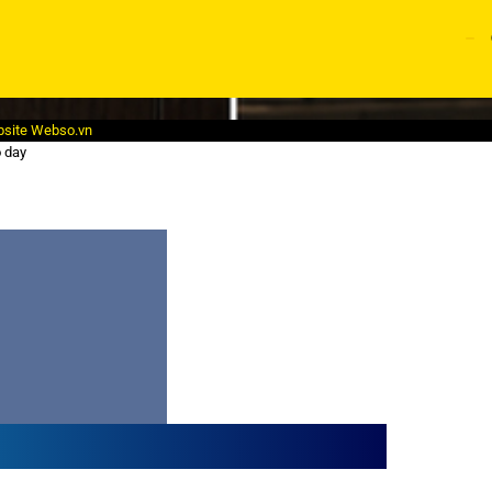
bsite
Webso.vn
o day