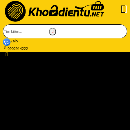
Zalo
0902914222