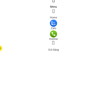
Menu
Home
Zalo
Hotline
0
Giỏ hàng
0