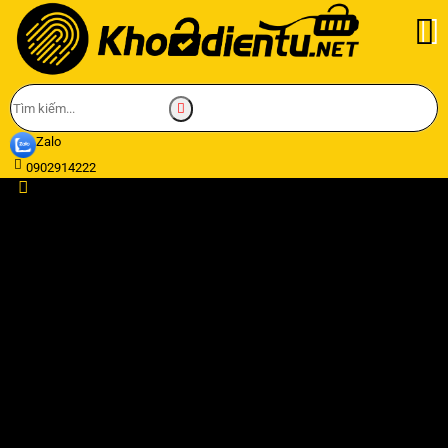
Zalo
0902914222