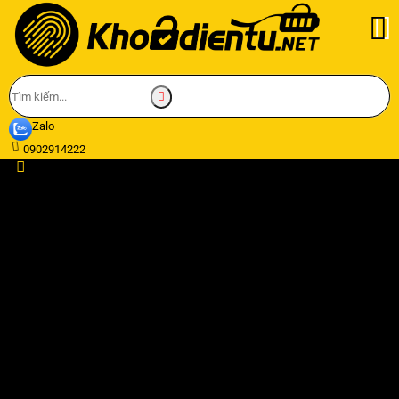
Zalo
0902914222