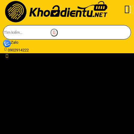
Zalo
0902914222