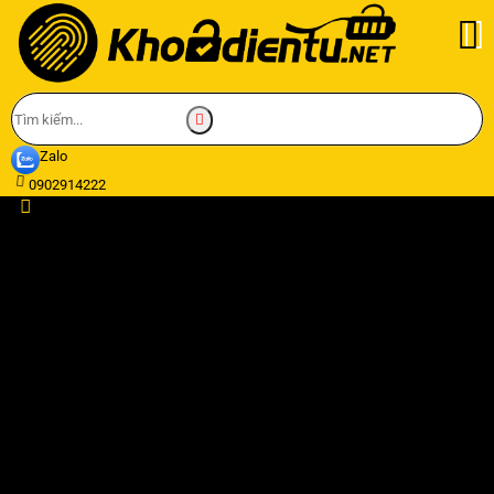
Zalo
0902914222