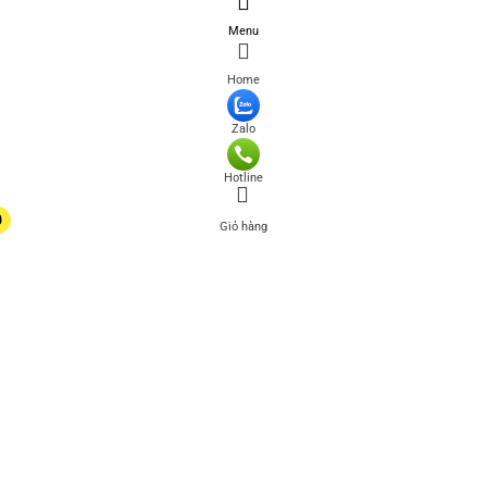
Menu
Home
Zalo
Hotline
0
Giỏ hàng
0