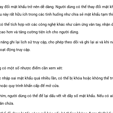
hay đổi mật khẩu trở nên dễ dàng. Người dùng có thể thay đổi mật k
u này rất hữu ích trong các tình huống như chia sẻ mật khẩu tạm th
ó thể tích hợp với các công nghệ khác như cảm ứng vân tay, nhận 
cao hơn và tăng cường tiện ích cho người dùng.
ăng ghi lại lịch sử truy cập, cho phép theo dõi và ghi lại ai và khi
hoạt động truy cập.
g có một số nhược điểm cần xem xét:
nhập sai mật khẩu quá nhiều lần, có thể bị khóa hoặc không thể t
hoặc quy trình khẩn cấp để mở cửa.
ím, người dùng có thể để lại dấu vết về dãy số mật khẩu. Nếu có ai
găn chứa.