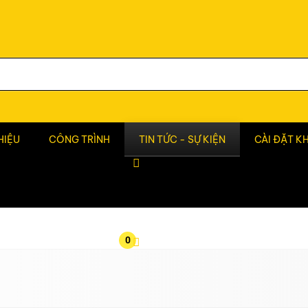
HIỆU
CÔNG TRÌNH
TIN TỨC - SỰ KIỆN
CÀI ĐẶT K
0