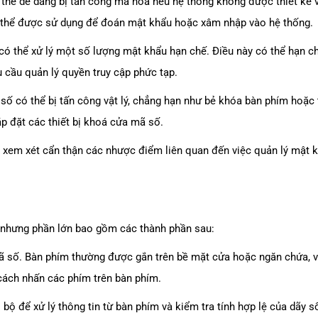
hể dễ dàng bị tấn công mã hóa nếu hệ thống không được thiết kế và
ó thể được sử dụng để đoán mật khẩu hoặc xâm nhập vào hệ thống.
 thể xử lý một số lượng mật khẩu hạn chế. Điều này có thể hạn chế
 cầu quản lý quyền truy cập phức tạp.
số có thể bị tấn công vật lý, chẳng hạn như bẻ khóa bàn phím hoặc 
lắp đặt các thiết bị khoá cửa mã số.
xem xét cẩn thận các nhược điểm liên quan đến việc quản lý mật k
 nhưng phần lớn bao gồm các thành phần sau:
ã số. Bàn phím thường được gắn trên bề mặt cửa hoặc ngăn chứa, v
ách nhấn các phím trên bàn phím.
bộ để xử lý thông tin từ bàn phím và kiểm tra tính hợp lệ của dãy 