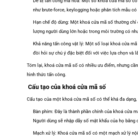
Dễ bị tấn công mã hóa: Một số khoá cửa mã số có t
như brute-force, keylogging hoặc phân tích mẫu c
Hạn chế độ dùng: Một khoá cửa mã số thường chỉ có
lượng người dùng lớn hoặc trong môi trường có nhu
Khả năng tấn công vật lý: Một số loại khoá cửa mã 
đòi hỏi sự chú ý đặc biệt đối với việc lựa chọn và 
Tóm lại, khoá cửa mã số có nhiều ưu điểm, nhưng cần 
hình thức tấn công.
Cấu tạo của khoá cửa mã số
Cấu tạo của một khoá cửa mã số có thể khá đa dạng,
Bàn phím: Đây là thành phần chính của khoá cửa m
Người dùng sẽ nhập dãy số mật khẩu của họ bằng c
Mạch xử lý: Khoá cửa mã số có một mạch xử lý nội 