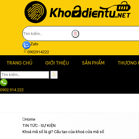
Zalo
0902914222
TRANG CHỦ
GIỚI THIỆU
SẢN PHẨM
THƯƠNG 
0902.914.222
Home
TIN TỨC - SỰ KIỆN
Khoá mã số là gì? Cấu tạo của khoá cửa mã số