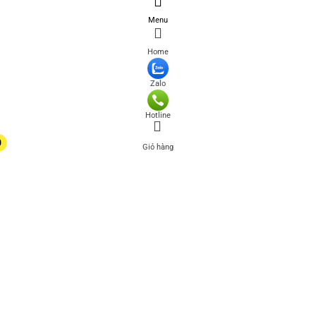
Menu
Home
Zalo
Hotline
0
Giỏ hàng
0