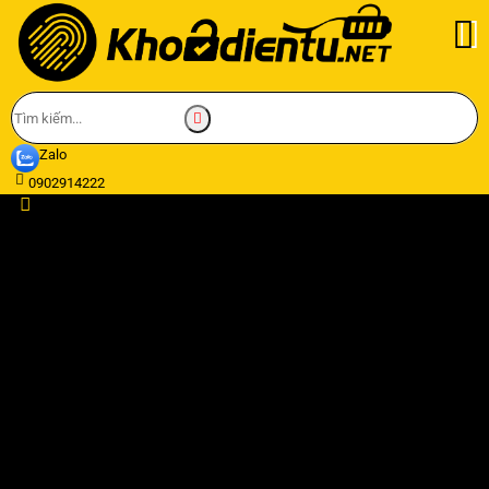
Zalo
0902914222