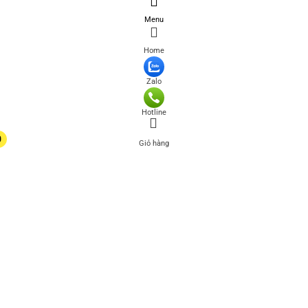
Menu
Home
Zalo
Hotline
0
Giỏ hàng
0