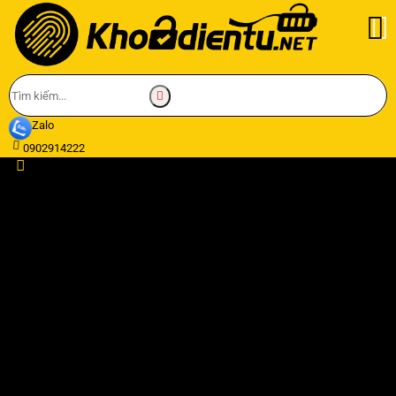
Zalo
0902914222