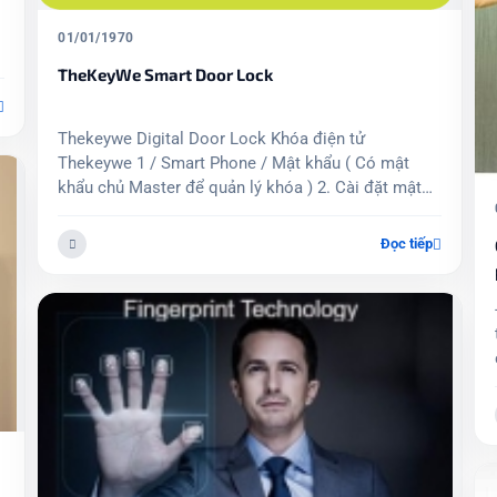
01/01/1970
TheKeyWe Smart Door Lock
Thekeywe Digital Door Lock Khóa điện tử
Thekeywe 1 / Smart Phone / Mật khẩu ( Có mật
khẩu chủ Master để quản lý khóa ) 2. Cài đặt mật
khẩu từ 4 ~ 20 chữ số mật khẩu 3. Chế độ khóa tự
động 4. Báo pin yếu / báo động giả...
Đọc tiếp