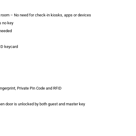
e room – No need for check-in kiosks, apps or devices
s no key
 needed
FID keycard
ingerprint, Private Pin Code and RFID
hen door is unlocked by both guest and master key