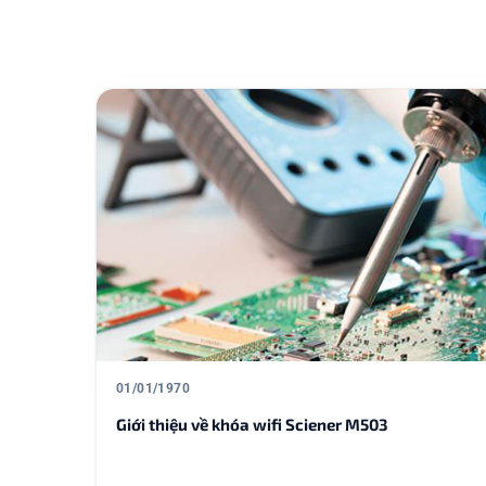
h/Pull
y truyền
g gia là
hẩm khóa
Đọc tiếp
01/01/1970
Giới thiệu về khóa wifi Sciener M503