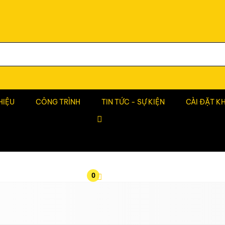
HIỆU
CÔNG TRÌNH
TIN TỨC - SỰ KIỆN
CÀI ĐẶT K
0