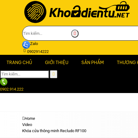
Zalo
0902914222
TRANG CHỦ
GIỚI THIỆU
SẢN PHẨM
THƯƠNG 
0902.914.222
Home
Video
Khóa cửa thông minh Recludo RF100