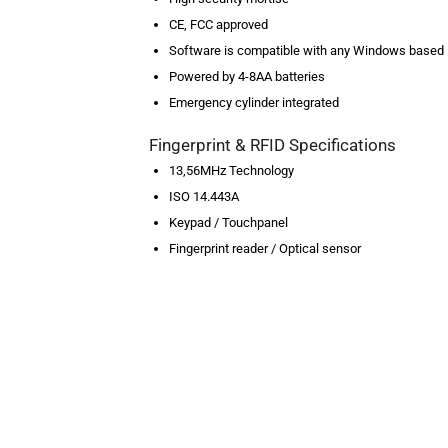
CE, FCC approved
Software is compatible with any Windows base
Powered by 4-8AA batteries
Emergency cylinder integrated
Fingerprint & RFID Specifications
13,56MHz Technology
ISO 14.443A
Keypad / Touchpanel
Fingerprint reader / Optical sensor