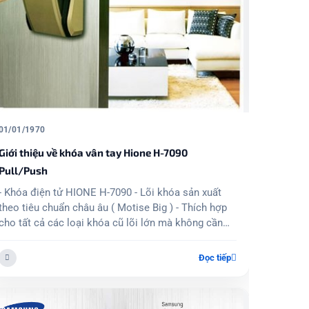
Kaba là 
Hafele T
của hãng
các sân 
cầu của 
01/01/1970
Giới thiệu về khóa vân tay Hione H-7090
Pull/Push
- Khóa điện tử HIONE H-7090 - Lõi khóa sản xuất
theo tiêu chuẩn châu âu ( Motise Big ) - Thích hợp
cho tất cả các loại khóa cũ lõi lớn mà không cần
phải vá cửa mất thẩm mỹ - Mở cửa bằng: Vân tay,
Mật mã, Thẻ từ, Khóa ...
Đọc tiếp