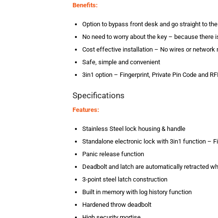
Benefits:
Option to bypass front desk and go straight to th
No need to worry about the key – because there i
Cost effective installation – No wires or network
Safe, simple and convenient
3in1 option – Fingerprint, Private Pin Code and R
Specifications
Features:
Stainless Steel lock housing & handle
Standalone electronic lock with 3in1 function – F
Panic release function
Deadbolt and latch are automatically retracted w
3-point steel latch construction
Built in memory with log history function
Hardened throw deadbolt
High security mortise