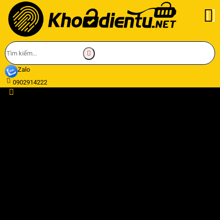
Zalo
0902914222