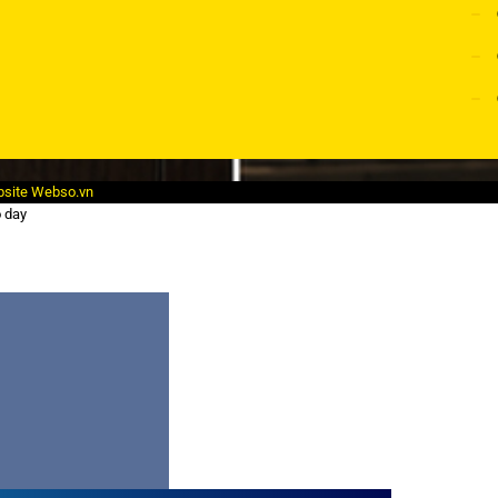
bsite
Webso.vn
o day