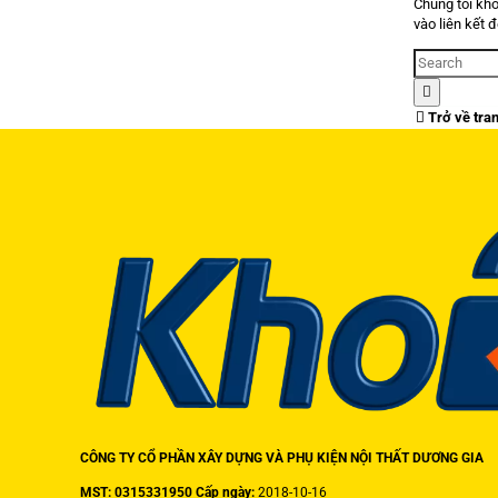
Chúng tôi khô
vào liên kết 
Trở về tra
CÔNG TY CỔ PHẦN XÂY DỰNG VÀ PHỤ KIỆN NỘI THẤT DƯƠNG GIA
MST: 0315331950 Cấp ngày:
2018-10-16