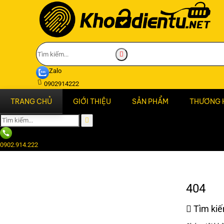
Zalo
0902914222
TRANG CHỦ
GIỚI THIỆU
SẢN PHẨM
THƯƠNG 
0902.914.222
404
Tìm ki