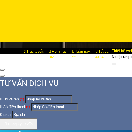
Thiết kế we
Trực tuyến:
Hôm nay:
Tuần này:
Tất cả:
Nooijd ung 
9
865
22536
415431
TƯ VẤN DỊCH VỤ
Họ và tên
(*)
Số điện thoại
(*)
Địa chỉ
Đăng ký tư vấn