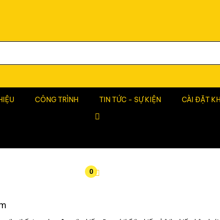
HIỆU
CÔNG TRÌNH
TIN TỨC - SỰ KIỆN
CÀI ĐẶT K
0
ếm