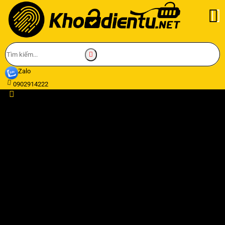
Zalo
0902914222