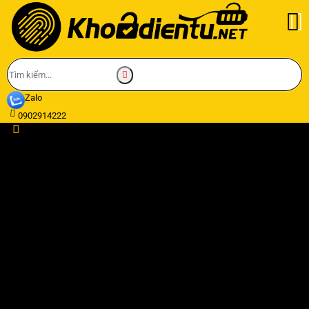
Zalo
0902914222