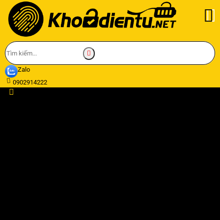
Zalo
0902914222