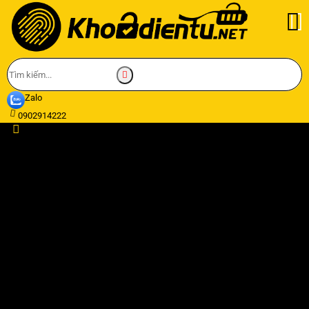
Zalo
0902914222