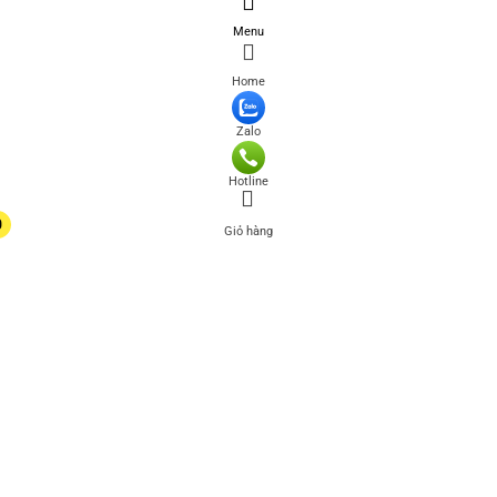
Menu
Home
Zalo
Hotline
0
Giỏ hàng
0