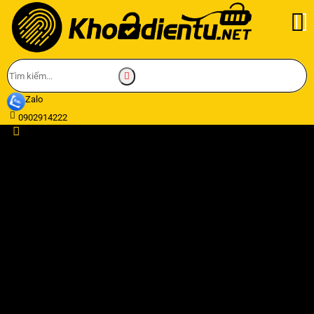
Zalo
0902914222