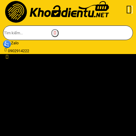
Zalo
0902914222