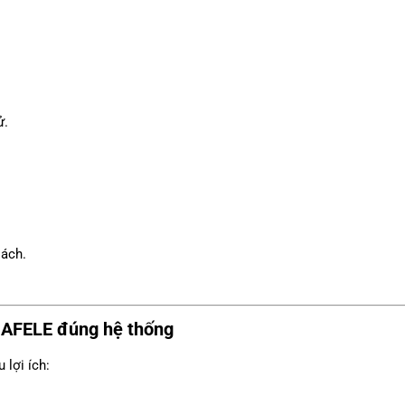
ử.
sách.
HAFELE
đúng hệ thống
 lợi ích: