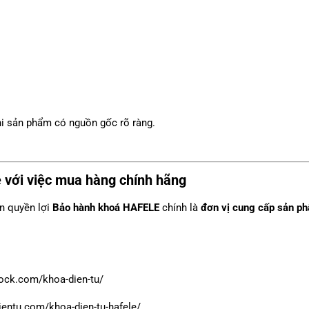
hi sản phẩm có nguồn gốc rõ ràng.
ệ với việc mua hàng chính hãng
n quyền lợi
Bảo hành khoá HAFELE
chính là
đơn vị cung cấp sản p
lock.com/khoa-dien-tu/
ientu.com/khoa-dien-tu-hafele/