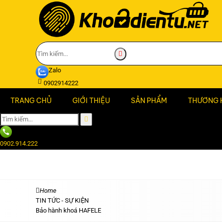
Zalo
0902914222
TRANG CHỦ
GIỚI THIỆU
SẢN PHẨM
THƯƠNG 
0902.914.222
Home
TIN TỨC - SỰ KIỆN
Bảo hành khoá HAFELE