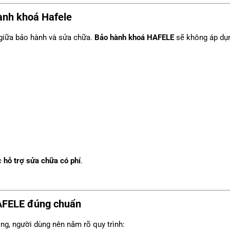
nh khoá Hafele
n giữa bảo hành và sửa chữa.
Bảo hành khoá HAFELE
sẽ không áp dụn
c
hỗ trợ sửa chữa có phí
.
AFELE
đúng chuẩn
ng, người dùng nên nắm rõ quy trình: