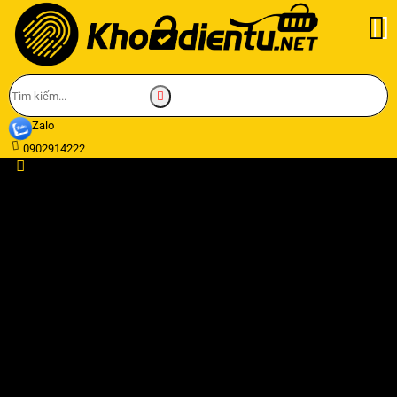
Zalo
0902914222