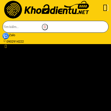
Zalo
0902914222